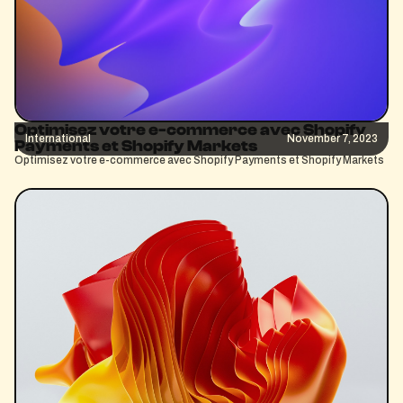
Optimisez votre e-commerce avec Shopify
International
November 7, 2023
Payments et Shopify Markets
Optimisez votre e-commerce avec Shopify Payments et Shopify Markets