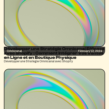
Développer une Stratégie Omnicanal Efficace
Omnicanal
February 12, 2024
avec Shopify : Comment Intégrer Vos Ventes
en Ligne et en Boutique Physique
Développer une Stratégie Omnicanal avec Shopify