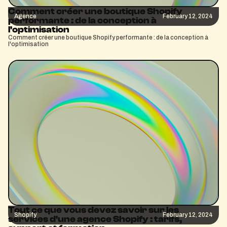
Comment créer une boutique Shopify
Agence
February 12, 2024
performante : de la conception à
l'optimisation
Comment créer une boutique Shopify performante : de la conception à
l'optimisation
Tout ce que vous devez savoir sur les
Shopify
February 12, 2024
services d'une agence Shopify : tarifs,