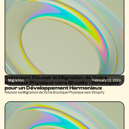
Comment Réussir la Migration de Votre
Migration
February 12, 2024
Boutique Physique vers Shopify : Stratégies
pour un Développement Harmonieux
Réussir sa Migration de Votre Boutique Physique vers Shopify