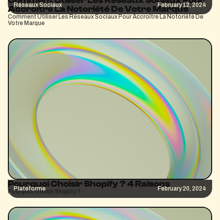
Comment Utiliser Les Réseaux Sociaux Pour
Réseaux Sociaux
February 12, 2024
Accroître La Notoriété De Votre Marque
Comment Utiliser Les Réseaux Sociaux Pour Accroître La Notoriété De
Votre Marque
Pourquoi Choisir Shopify ? 4 Raisons
Plateforme
February 20, 2024
Pourquoi choisir Shopify ?