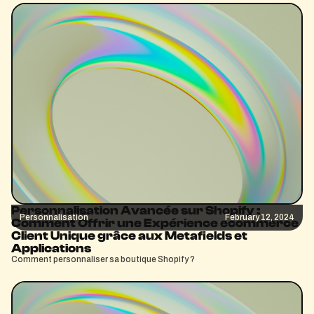
Personnalisation Avancée sur Shopify :
Personnalisation
February 12, 2024
Comment Offrir une Expérience ecommerce
Client Unique grâce aux Metafields et
Applications
Comment personnaliser sa boutique Shopify ?