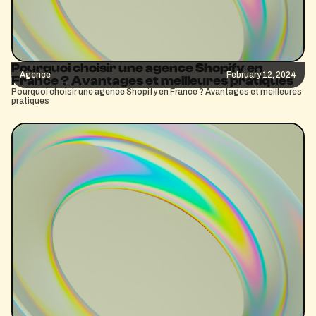
Pourquoi choisir une agence Shopify en
Agence
February 12, 2024
France ? Avantages et meilleures pratiques
Pourquoi choisir une agence Shopify en France ? Avantages et meilleures
pratiques