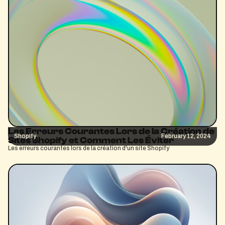
Les Erreurs Courantes Lors de la Création de
Shopify
February 12, 2024
Sites Shopify et Comment Les Éviter
Les erreurs courantes lors de la création d'un site Shopify