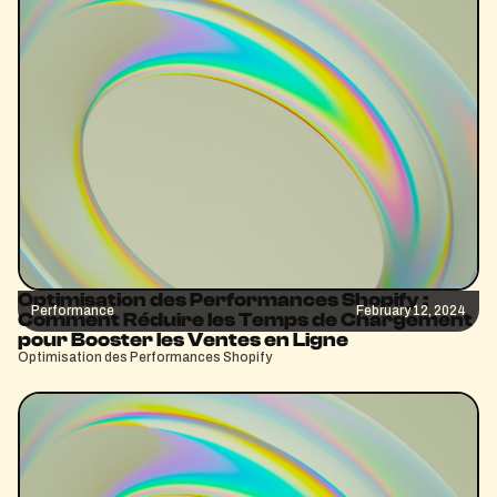
Optimisation des Performances Shopify :
Performance
February 12, 2024
Comment Réduire les Temps de Chargement
pour Booster les Ventes en Ligne
Optimisation des Performances Shopify