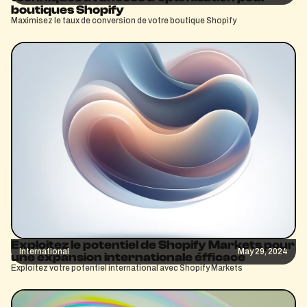
boutiques Shopify
Maximisez le taux de conversion de votre boutique Shopify
Exploitez le potentiel de Shopify Markets pour
International
May 29, 2024
une expansion internationale éfficace
Exploitez votre potentiel international avec Shopify Markets