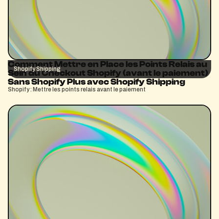
Comment Mettre en Place les Points Relais au
Shopify Shipping
Sein du Checkout Shopify (avant le paiement)
Sans Shopify Plus avec Shopify Shipping
Shopify : Mettre les points relais avant le paiement