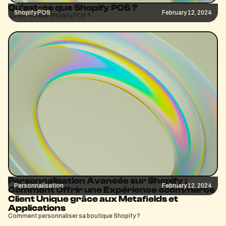
Qu'est-ce que Shopify POS ?
Shopify POS
February 12, 2024
Qu'est-ce que Shopify POS ?
Personnalisation Avancée sur Shopify :
Personnalisation
February 12, 2024
Comment Offrir une Expérience ecommerce
Client Unique grâce aux Metafields et
Applications
Comment personnaliser sa boutique Shopify ?