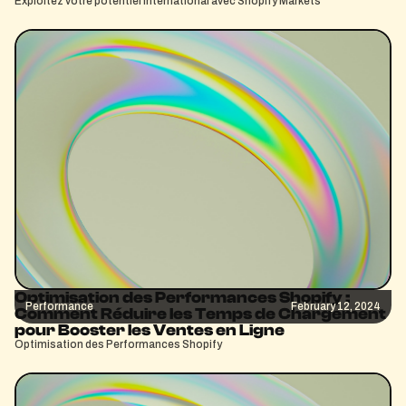
Exploitez votre potentiel international avec Shopify Markets
Optimisation des Performances Shopify :
Performance
February 12, 2024
Comment Réduire les Temps de Chargement
pour Booster les Ventes en Ligne
Optimisation des Performances Shopify