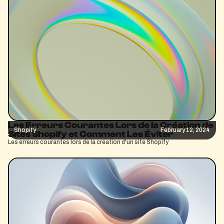
Les Erreurs Courantes Lors de la Création de
Shopify
February 12, 2024
Sites Shopify et Comment Les Éviter
Les erreurs courantes lors de la création d'un site Shopify