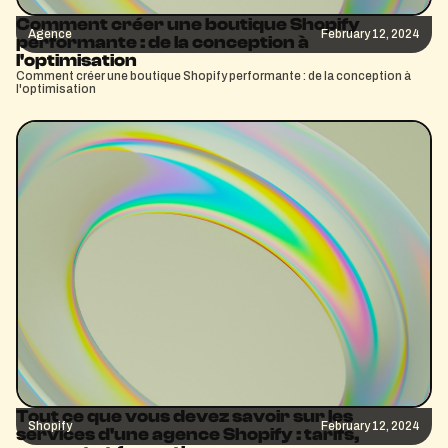
Comment créer une boutique Shopify
Agence
February 12, 2024
performante : de la conception à
l'optimisation
Comment créer une boutique Shopify performante : de la conception à
l'optimisation
Tout ce que vous devez savoir sur les
Shopify
February 12, 2024
services d'une agence Shopify : tarifs,