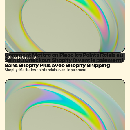
Comment Mettre en Place les Points Relais au
Shopify Shipping
Sein du Checkout Shopify (avant le paiement)
Sans Shopify Plus avec Shopify Shipping
Shopify : Mettre les points relais avant le paiement