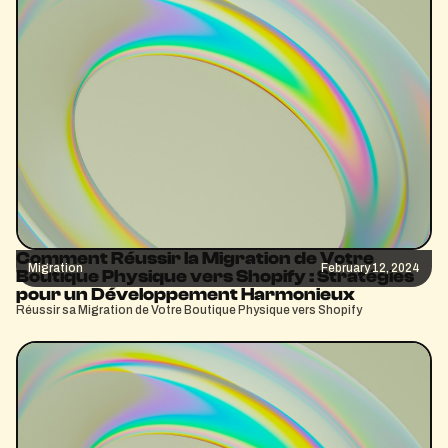
Comment Réussir la Migration de Votre
Migration
February 12, 2024
Boutique Physique vers Shopify : Stratégies
pour un Développement Harmonieux
Réussir sa Migration de Votre Boutique Physique vers Shopify