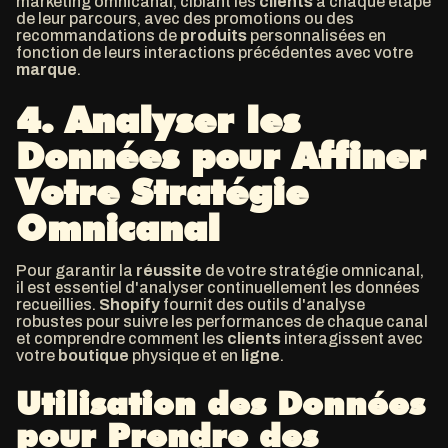
marketing omnicanal, ciblant les
clients
à chaque étape
de leur parcours, avec des promotions ou des
recommandations de
produits
personnalisées en
fonction de leurs interactions précédentes avec votre
marque
.
4.
Analyser les
Données pour Affiner
Votre Stratégie
Omnicanal
Pour garantir la
réussite
de votre stratégie omnicanal,
il est essentiel d'analyser continuellement les données
recueillies.
Shopify
fournit des outils d'analyse
robustes pour suivre les performances de chaque canal
et comprendre comment les
clients
interagissent avec
votre
boutique
physique et en
ligne
.
Utilisation des Données
pour Prendre des