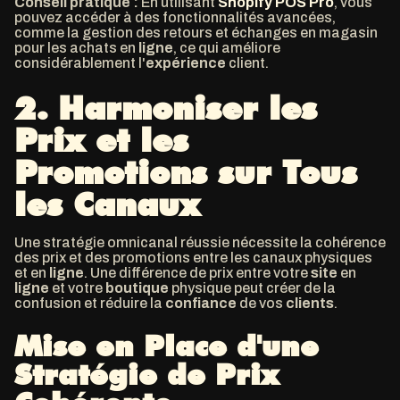
Conseil pratique :
En utilisant
Shopify POS Pro
, vous
pouvez accéder à des fonctionnalités avancées,
comme la gestion des retours et échanges en magasin
pour les achats en
ligne
, ce qui améliore
considérablement l'
expérience
client.
2.
Harmoniser les
Prix et les
Promotions sur Tous
les Canaux
Une stratégie omnicanal réussie nécessite la cohérence
des prix et des promotions entre les canaux physiques
et en
ligne
. Une différence de prix entre votre
site
en
ligne
et votre
boutique
physique peut créer de la
confusion et réduire la
confiance
de vos
clients
.
Mise en Place d'une
Stratégie de Prix