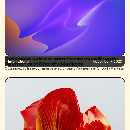
Optimisez votre e-commerce avec Shopify
International
November 7, 2023
Payments et Shopify Markets
Optimisez votre e-commerce avec Shopify Payments et Shopify Markets